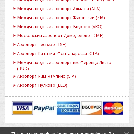
✈
Международный аэропорт Алматы (ALA)
✈
Международный аэропорт Жуковский (ZIA)
✈
Международный аэропорт Внуково (VKO)
✈
Московский аэропорт Домодедово (DME)
✈
Аэропорт Тревизо (TSF)
✈
Аэропорт Катания–Фонтанаросса (CTA)
✈
Международный аэропорт им. Ференца Листа
(BUD)
✈
Аэропорт Рим-Чампино (CIA)
✈
Аэропорт Пулково (LED)
This site uses cookies for better user experience. By