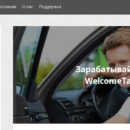
озчикам
О нас
Поддержка
Зарабатывай
WelcomeTa