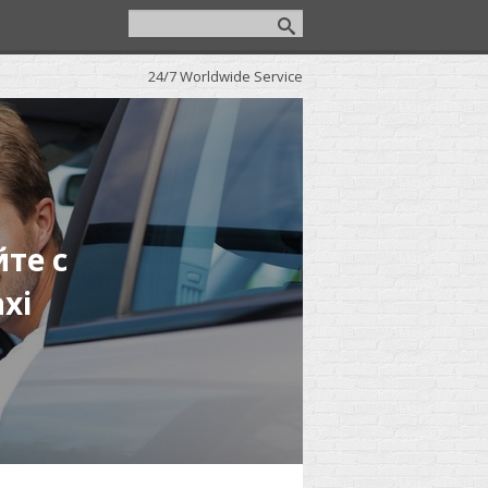
24/7 Worldwide Service
те с
xi