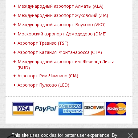
✈
Международный аэропорт Алматы (ALA)
✈
Международный аэропорт Жуковский (ZIA)
✈
Международный аэропорт Внуково (VKO)
✈
Московский аэропорт Домодедово (DME)
✈
Аэропорт Тревизо (TSF)
✈
Аэропорт Катания–Фонтанаросса (CTA)
✈
Международный аэропорт им. Ференца Листа
(BUD)
✈
Аэропорт Рим-Чампино (CIA)
✈
Аэропорт Пулково (LED)
This site uses cookies for better user experience. By